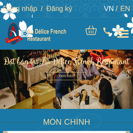
Đăng nhập
Đăng ký
VN
EN
Đặt bàn tại Au Délice French Restaurant
Xem thêm
MÓN CHÍNH