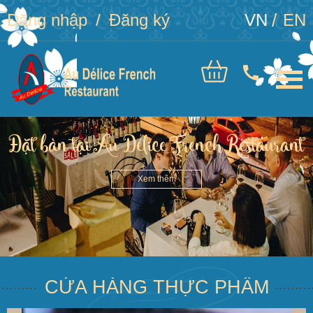
Đăng nhập
Đăng ký
VN
EN
Đặt bàn tại Au Délice French Restaurant
Xem thêm
CỬA HÀNG THỰC PHẨM